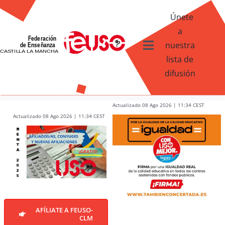
Skip
Únete
to
a
content
nuestra
Toggle
lista de
Navigation
difusión
Ventajas afiliados USO
¿Qué te ofrece FEUSO?
Actualizado 08 Ago 2026 | 11:34 CEST
Actualizado 08 Ago 2026 | 11:34 CEST
Contacto
AFÍLIATE A FEUSO-
CLM