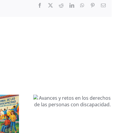
Facebook
X
Reddit
LinkedIn
WhatsApp
Pinterest
Email
 retos
Equidad y
echos de
autonomía: Las
nas con
claves del CEDDD
idad.
para mejorar las