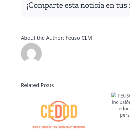
¡Comparte esta noticia en tus 
About the Author:
Feuso CLM
FEUSO CLM se
reúne con Plena
Related Posts
inclusión para
analizar la
Las
situación
EDDD
educativa en la
las