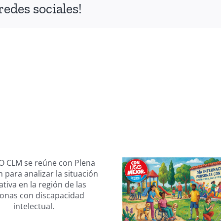
redes sociales!
Avances y
en los der
3 de diciembre:
las perso
Día Internacional
discapac
de las Personas