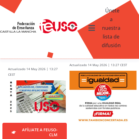
Skip
Únete
to
a
content
nuestra
Toggle
lista de
Navigation
difusión
Ventajas afiliados USO
¿Qué te ofrece FEUSO?
Actualizado 14 May 2026 | 13:27 CEST
Actualizado 14 May 2026 | 13:27
CEST
Contacto
AFÍLIATE A FEUSO-
CLM