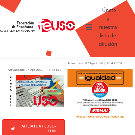
Skip
Únete
to
a
content
nuestra
Toggle
lista de
Navigation
difusión
Ventajas afiliados USO
¿Qué te ofrece FEUSO?
Actualizado 07 Ago 2026 | 18:43 CEST
Actualizado 07 Ago 2026 | 18:43 CEST
Contacto
AFÍLIATE A FEUSO-
CLM