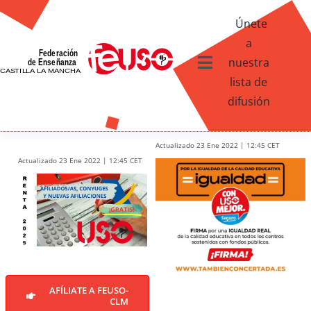
Skip
Únete
to
a
content
nuestra
Toggle
lista de
Navigation
difusión
Ventajas afiliados USO
¿Qué te ofrece FEUSO?
Actualizado 23 Ene 2022 | 12:45 CET
Actualizado 23 Ene 2022 | 12:45 CET
Contacto
AFÍLIATE A FEUSO-
CLM