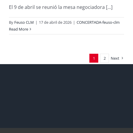
El 9 de abril se reunió la mesa negociadora [...]
By
Feuso CLM
|
17 de abril de 2026
|
CONCERTADA-feuso-clm
Read More
1
2
Next