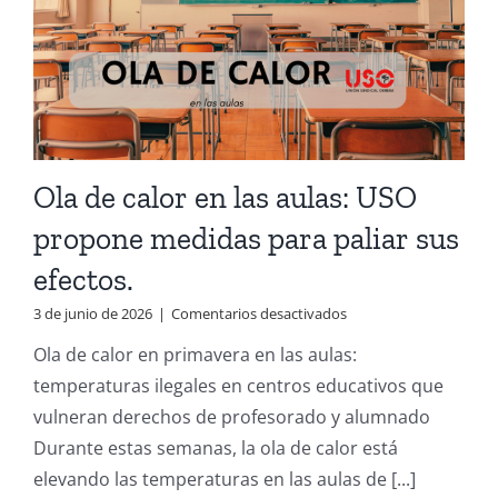
Ola de calor en las aulas: USO
propone medidas para paliar sus
efectos.
en
3 de junio de 2026
|
Comentarios desactivados
Ola
Ola de calor en primavera en las aulas:
de
calor
temperaturas ilegales en centros educativos que
en
vulneran derechos de profesorado y alumnado
las
aulas:
Durante estas semanas, la ola de calor está
USO
elevando las temperaturas en las aulas de [...]
propone