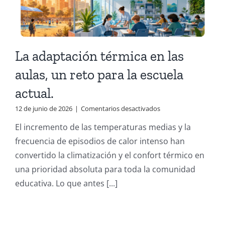
La adaptación térmica en las
aulas, un reto para la escuela
actual.
en
12 de junio de 2026
|
Comentarios desactivados
La
El incremento de las temperaturas medias y la
adaptación
térmica
frecuencia de episodios de calor intenso han
en
convertido la climatización y el confort térmico en
las
aulas,
una prioridad absoluta para toda la comunidad
un
educativa. Lo que antes [...]
reto
para
la
escuela
actual.