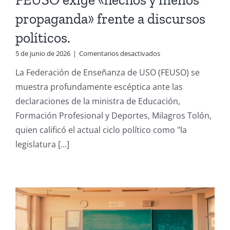
propaganda» frente a discursos
políticos.
en
5 de junio de 2026
|
Comentarios desactivados
FEUSO
La Federación de Enseñanza de USO (FEUSO) se
exige
«hechos
muestra profundamente escéptica ante las
y
declaraciones de la ministra de Educación,
menos
propaganda»
Formación Profesional y Deportes, Milagros Tolón,
frente
quien calificó el actual ciclo político como "la
a
discursos
legislatura [...]
políticos.