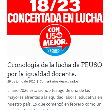
Cronología de la lucha de FEUSO
por la igualdad docente.
en
29 de junio de 2026
|
Comentarios desactivados
Cronología
El año 2026 está siendo testigo de una de las
de
la
mayores afrentas a la equidad laboral educativa en
lucha
nuestro país. Lo que comenzó en febrero como un
de
FEUSO