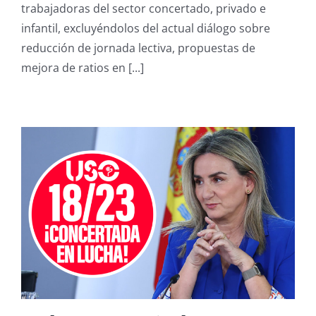
trabajadoras del sector concertado, privado e
del
Ministerio
infantil, excluyéndolos del actual diálogo sobre
de
reducción de jornada lectiva, propuestas de
Educación
en
mejora de ratios en [...]
sus
últimas
propuestas
legislativas.