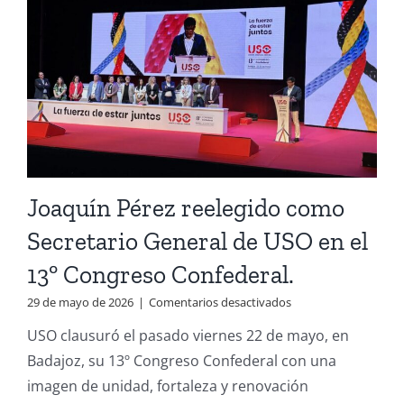
Joaquín Pérez reelegido como
Secretario General de USO en el
13º Congreso Confederal.
en
29 de mayo de 2026
|
Comentarios desactivados
Joaquín
USO clausuró el pasado viernes 22 de mayo, en
Pérez
reelegido
Badajoz, su 13º Congreso Confederal con una
como
imagen de unidad, fortaleza y renovación
Secretario