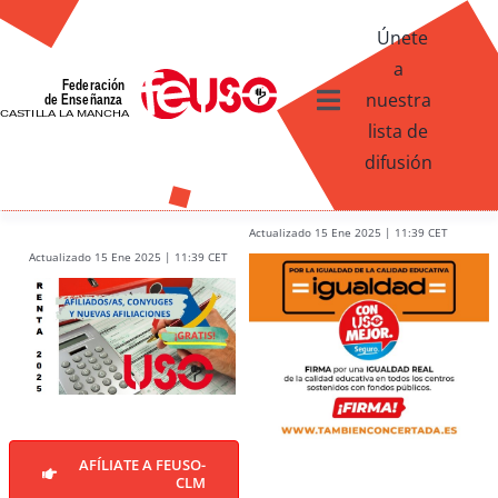
Skip
Únete
to
a
content
nuestra
Toggle
lista de
Navigation
difusión
Ventajas afiliados USO
¿Qué te ofrece FEUSO?
Actualizado 15 Ene 2025 | 11:39 CET
Actualizado 15 Ene 2025 | 11:39 CET
Contacto
AFÍLIATE A FEUSO-
CLM