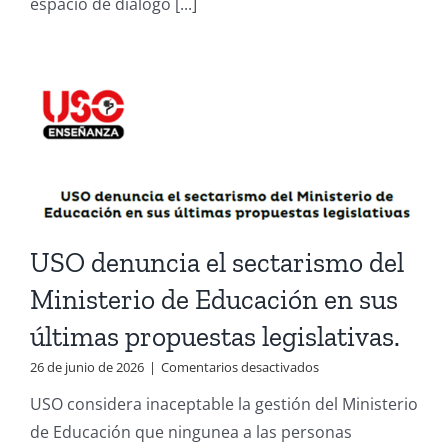
espacio de diálogo [...]
por
la
igualdad
docente.
USO denuncia el sectarismo del
Ministerio de Educación en sus
últimas propuestas legislativas.
en
26 de junio de 2026
|
Comentarios desactivados
USO
USO considera inaceptable la gestión del Ministerio
denuncia
el
de Educación que ningunea a las personas
sectarismo