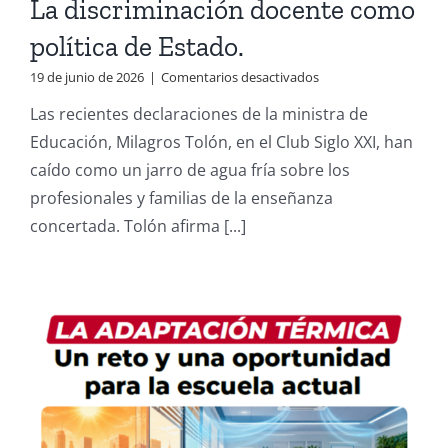
La discriminación docente como
política de Estado.
en
19 de junio de 2026
|
Comentarios desactivados
La
Las recientes declaraciones de la ministra de
discriminación
docente
Educación, Milagros Tolón, en el Club Siglo XXI, han
como
caído como un jarro de agua fría sobre los
política
de
profesionales y familias de la enseñanza
Estado.
concertada. Tolón afirma [...]