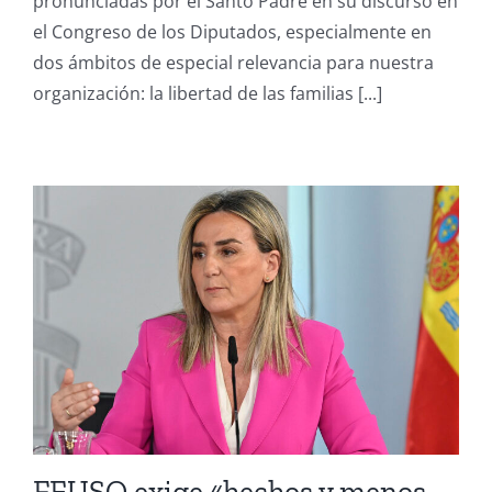
pronunciadas por el Santo Padre en su discurso en
el
el Congreso de los Diputados, especialmente en
mensaje
del
dos ámbitos de especial relevancia para nuestra
Papa
organización: la libertad de las familias [...]
la
libertad
de
las
familias
y
la
dignidad
en
el
trabajo.
FEUSO exige «hechos y menos