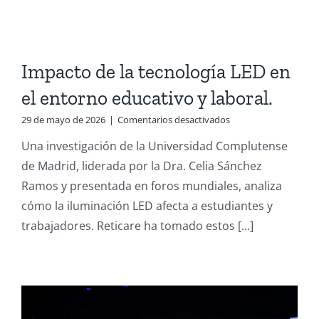
medidas
para
paliar
sus
efectos.
Impacto de la tecnología LED en
el entorno educativo y laboral.
en
29 de mayo de 2026
|
Comentarios desactivados
Impacto
Una investigación de la Universidad Complutense
de
la
de Madrid, liderada por la Dra. Celia Sánchez
tecnología
Ramos y presentada en foros mundiales, analiza
LED
en
cómo la iluminación LED afecta a estudiantes y
el
trabajadores. Reticare ha tomado estos [...]
entorno
educativo
y
laboral.