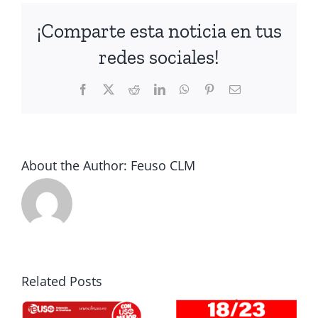
¡Comparte esta noticia en tus
redes sociales!
Facebook
X
Reddit
LinkedIn
WhatsApp
Pinterest
Email
About the Author:
Feuso CLM
USO
denuncia
el
sectarismo
Cronología
Related Posts
del
de la lucha
6