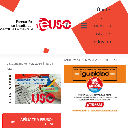
Skip
Únete
to
a
content
nuestra
Toggle
lista de
Navigation
difusión
Ventajas afiliados USO
¿Qué te ofrece FEUSO?
Actualizado 06 May 2026 | 13:01 CEST
Actualizado 06 May 2026 | 13:01
CEST
Contacto
AFÍLIATE A FEUSO-
CLM