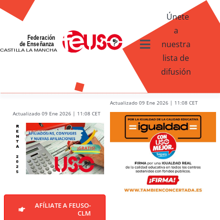
Skip
Únete
to
a
content
nuestra
Toggle
lista de
Navigation
difusión
Ventajas afiliados USO
¿Qué te ofrece FEUSO?
Actualizado 09 Ene 2026 | 11:08 CET
Actualizado 09 Ene 2026 | 11:08 CET
Contacto
AFÍLIATE A FEUSO-
CLM