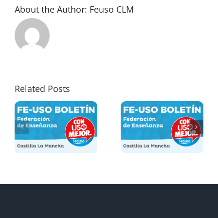
About the Author:
Feuso CLM
Related Posts
N
BOLETIN
BOLETIN
L
SINDICAL
SINDICAL
– abril
– marzo
6
2026
2026