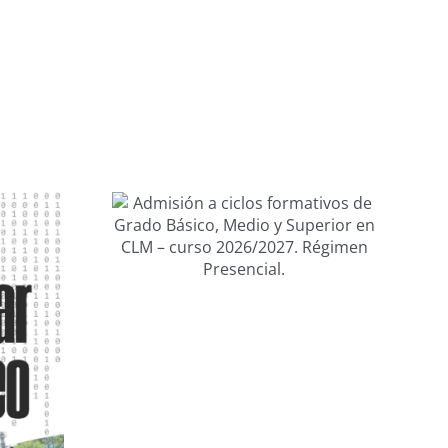
 ciclos
os de
sico,
FEUSO destaca en
uperior
el mensaje del
 curso
Papa la libertad de
027.
las familias y la
men
dignidad en el
ial.
trabajo.