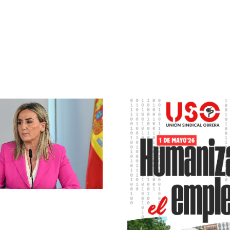
Admisión a
formativ
Grado Bá
Medio y S
1 de Mayo de 2026
en CLM –
– USO defiende
2026/2
“humanizar el
Régi
empleo” con una
Presenc
gran
manifestación en