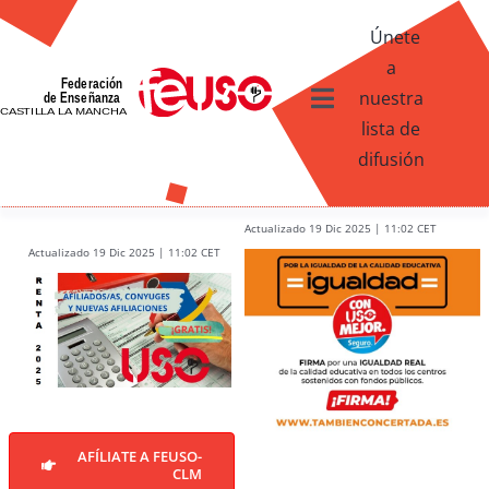
Skip
Únete
to
a
content
nuestra
Toggle
lista de
Navigation
difusión
Ventajas afiliados USO
¿Qué te ofrece FEUSO?
Actualizado 19 Dic 2025 | 11:02 CET
Actualizado 19 Dic 2025 | 11:02 CET
Contacto
AFÍLIATE A FEUSO-
CLM