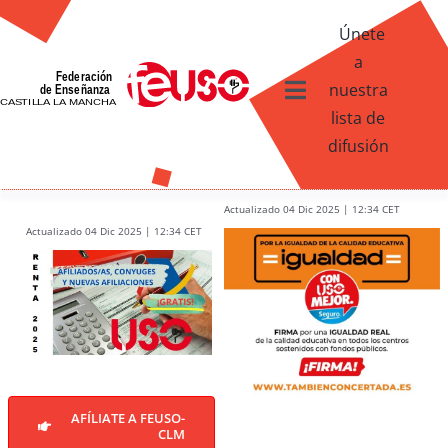
Skip
Únete
to
a
content
nuestra
Toggle
lista de
Navigation
difusión
Ventajas afiliados USO
¿Qué te ofrece FEUSO?
Actualizado 04 Dic 2025 | 12:34 CET
Actualizado 04 Dic 2025 | 12:34 CET
Contacto
AFÍLIATE A FEUSO-
CLM