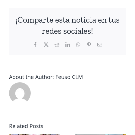
¡Comparte esta noticia en tus
redes sociales!
Facebook
X
Reddit
LinkedIn
WhatsApp
Pinterest
Email
About the Author:
Feuso CLM
n
FEUSO
1 de Mayo
Related Posts
e
exige
de 2026 –