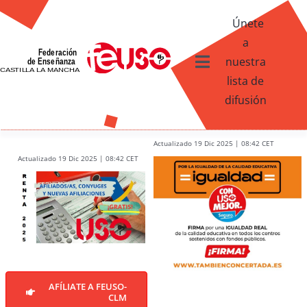
Skip
Únete
to
a
content
nuestra
Toggle
lista de
Navigation
difusión
Ventajas afiliados USO
¿Qué te ofrece FEUSO?
Actualizado 19 Dic 2025 | 08:42 CET
Actualizado 19 Dic 2025 | 08:42 CET
Contacto
AFÍLIATE A FEUSO-
CLM