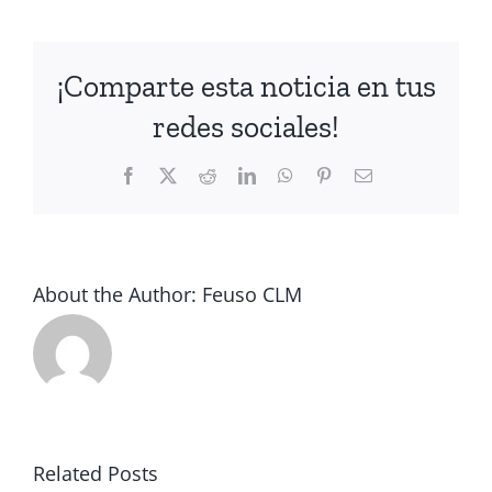
¡Comparte esta noticia en tus
redes sociales!
Facebook
X
Reddit
LinkedIn
WhatsApp
Pinterest
Email
About the Author:
Feuso CLM
El paro
FEUSO
baja del
analiza en
10% por
Related Posts