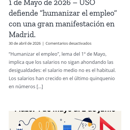
1 de Mayo de 2026 – USO
defiende “humanizar el empleo”
con una gran manifestación en
Madrid.
en
30 de abril de 2026
|
Comentarios desactivados
1
“Humanizar el empleo”, lema del 1º de Mayo,
de
Mayo
implica que los salarios no sigan ahondando las
de
desigualdades: el salario medio no es el habitual.
2026
–
Los salarios han crecido en el último quinquenio
USO
en números [...]
defiende
“humanizar
el
empleo”
con
una
gran
manifestación