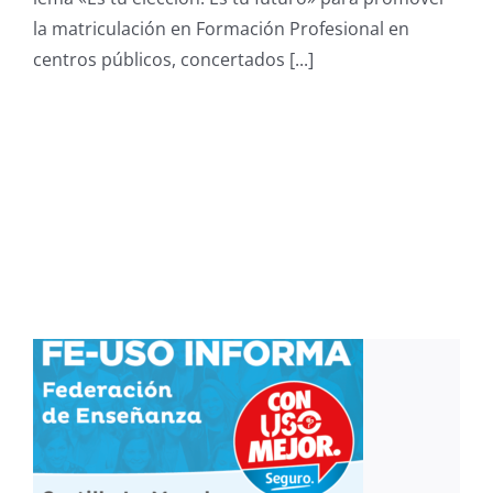
Grado
la matriculación en Formación Profesional en
Básico,
centros públicos, concertados [...]
Medio
y
Superior
en
CLM
–
curso
2026/2027.
Régimen
Presencial.