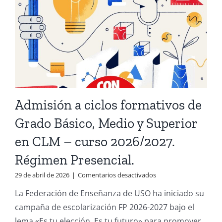
en
Madrid.
Admisión a ciclos formativos de
Grado Básico, Medio y Superior
en CLM – curso 2026/2027.
Régimen Presencial.
en
29 de abril de 2026
|
Comentarios desactivados
Admisión
La Federación de Enseñanza de USO ha iniciado su
a
ciclos
campaña de escolarización FP 2026-2027 bajo el
formativos
lema «Es tu elección. Es tu futuro» para promover
de