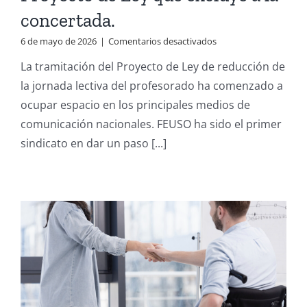
concertada.
en
6 de mayo de 2026
|
Comentarios desactivados
La
La tramitación del Proyecto de Ley de reducción de
prensa
nacional
la jornada lectiva del profesorado ha comenzado a
se
ocupar espacio en los principales medios de
hace
eco
comunicación nacionales. FEUSO ha sido el primer
del
sindicato en dar un paso [...]
liderazgo
de
FEUSO
frente
al
Proyecto
de
Ley
que
excluye
a
la
concertada.