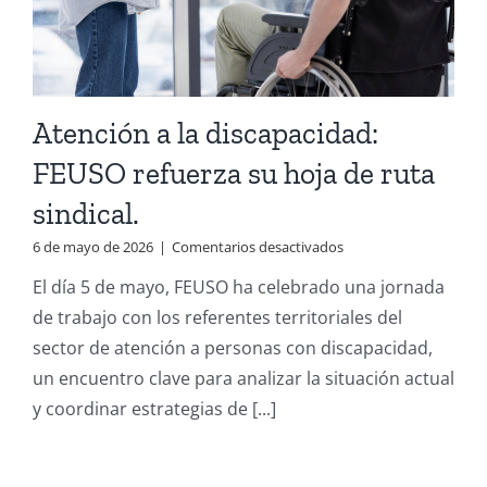
Atención a la discapacidad:
FEUSO refuerza su hoja de ruta
sindical.
en
6 de mayo de 2026
|
Comentarios desactivados
Atención
El día 5 de mayo, FEUSO ha celebrado una jornada
a
la
de trabajo con los referentes territoriales del
discapacidad:
sector de atención a personas con discapacidad,
FEUSO
refuerza
un encuentro clave para analizar la situación actual
su
y coordinar estrategias de [...]
hoja
de
ruta
sindical.