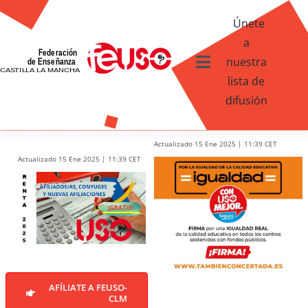
Skip
Únete
to
a
content
nuestra
Toggle
lista de
Navigation
difusión
Ventajas afiliados USO
¿Qué te ofrece FEUSO?
Actualizado 15 Ene 2025 | 11:39 CET
Actualizado 15 Ene 2025 | 11:39 CET
Contacto
AFÍLIATE A FEUSO-
CLM