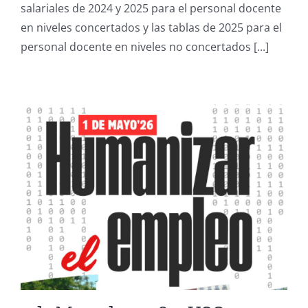
de
salariales de 2024 y 2025 para el personal docente
Enseñanza
en niveles concertados y las tablas de 2025 para el
Concertada
2024-
personal docente en niveles no concertados [...]
2025
(BOE
01-
05-
2026).