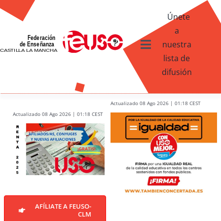
Skip
Únete
to
a
content
nuestra
Toggle
lista de
Navigation
difusión
Ventajas afiliados USO
¿Qué te ofrece FEUSO?
Actualizado 08 Ago 2026 | 01:18 CEST
Actualizado 08 Ago 2026 | 01:18 CEST
Contacto
AFÍLIATE A FEUSO-
CLM