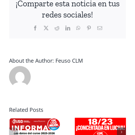
¡Comparte esta noticia en tus
redes sociales!
Facebook
X
Reddit
LinkedIn
WhatsApp
Pinterest
Email
About the Author:
Feuso CLM
USO
denuncia
el
sectarismo
Cronología
Related Posts
del
de la lucha
6
Ministerio
de FEUSO