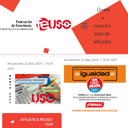
Skip
Únete
to
a
content
nuestra
Toggle
lista de
Navigation
difusión
Ventajas afiliados USO
¿Qué te ofrece FEUSO?
Actualizado 22 May 2025 | 10:35 CEST
Actualizado 22 May 2025 | 10:35
CEST
Contacto
AFÍLIATE A FEUSO-
CLM