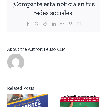
¡Comparte esta noticia en tus
redes sociales!
Facebook
X
Reddit
LinkedIn
WhatsApp
Pinterest
Email
About the Author:
Feuso CLM
Últimas
plazas para
el curso
os
online de
Nuevos
,
Related Posts
FEUSO
descuentos
e
sobre
especiales
n