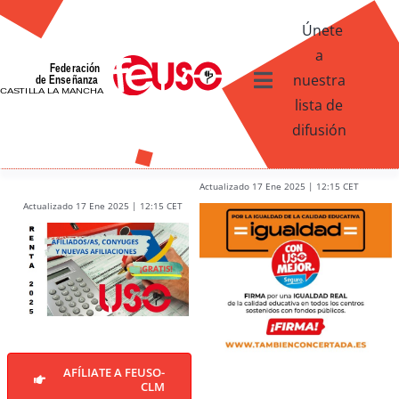
Skip
Únete
to
a
content
nuestra
Toggle
lista de
Navigation
difusión
Ventajas afiliados USO
¿Qué te ofrece FEUSO?
Actualizado 17 Ene 2025 | 12:15 CET
Actualizado 17 Ene 2025 | 12:15 CET
Contacto
AFÍLIATE A FEUSO-
CLM