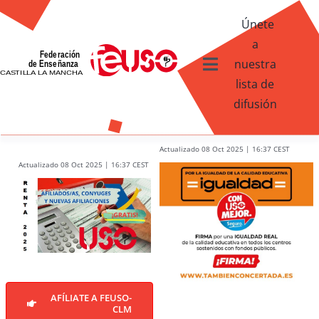
Skip
Únete
to
a
content
nuestra
Toggle
lista de
Navigation
difusión
Ventajas afiliados USO
¿Qué te ofrece FEUSO?
Actualizado 08 Oct 2025 | 16:37 CEST
Actualizado 08 Oct 2025 | 16:37 CEST
Contacto
AFÍLIATE A FEUSO-
CLM