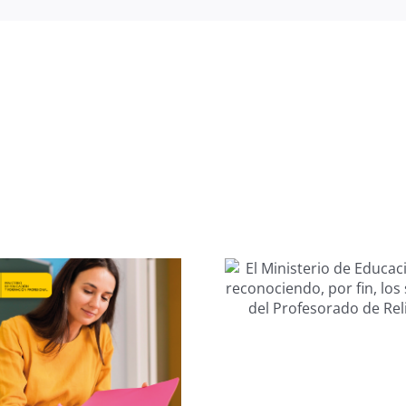
El Profeso
El Ministerio de
Religión d
Educación está
en una en
reconociendo, por
que la 
fin, los sexenios
ha afec
del Profesorado
negativam
de Religión.
sus condi