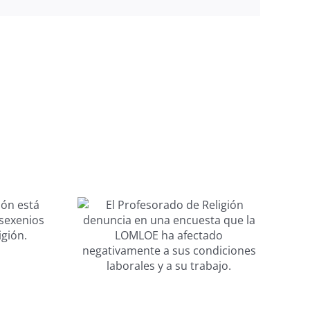
rado de
enuncia
Negociación II
cuesta
Convenio
LOMLOE
Colectivo-
tado
Profesorado de
ente a
Religión.
ciones