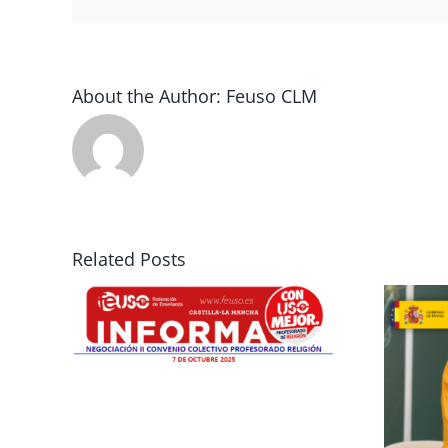
About the Author:
Feuso CLM
Solicitud de
Related Posts
 II
reconocimiento
de itinerancias
-
para el
 de
profesorado de
Religión