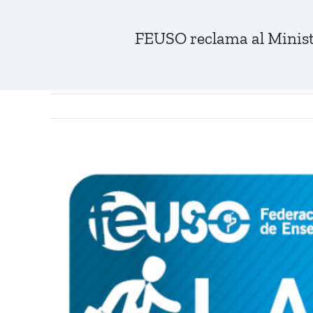
FEUSO reclama al Ministe
View
Larger
Image