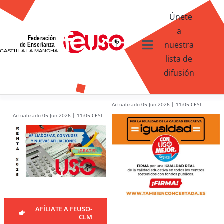
Skip
Únete
to
a
content
nuestra
Toggle
lista de
Navigation
difusión
Ventajas afiliados USO
¿Qué te ofrece FEUSO?
Actualizado 05 Jun 2026 | 11:05 CEST
Actualizado 05 Jun 2026 | 11:05 CEST
Contacto
AFÍLIATE A FEUSO-
CLM