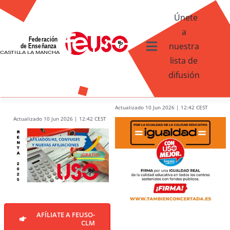
Skip
Únete
to
a
content
nuestra
Toggle
lista de
Navigation
difusión
Ventajas afiliados USO
¿Qué te ofrece FEUSO?
Actualizado 10 Jun 2026 | 12:42 CEST
Actualizado 10 Jun 2026 | 12:42 CEST
Contacto
AFÍLIATE A FEUSO-
CLM