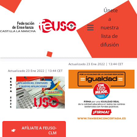
Skip
Únete
to
a
content
nuestra
Toggle
lista de
Navigation
difusión
Ventajas afiliados USO
¿Qué te ofrece FEUSO?
Actualizado 23 Ene 2022 | 13:44 CET
Actualizado 23 Ene 2022 | 13:44 CET
Contacto
AFÍLIATE A FEUSO-
CLM