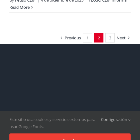
By
Feuso CLM
|
4 de diciembre de 2025
|
FEUSO CLM Informa
Read More
Previous
1
2
3
Next
Este sitio usa cookies y servicios externos para
Configuración
usar Google Fonts.
Copyright 2022 |
FEUSO CLM