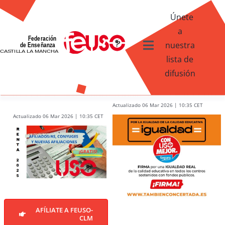
Skip
Únete
to
a
content
nuestra
Toggle
lista de
Navigation
difusión
Ventajas afiliados USO
¿Qué te ofrece FEUSO?
Actualizado 06 Mar 2026 | 10:35 CET
Actualizado 06 Mar 2026 | 10:35 CET
Contacto
AFÍLIATE A FEUSO-
CLM