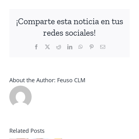
¡Comparte esta noticia en tus
redes sociales!
Facebook
X
Reddit
LinkedIn
WhatsApp
Pinterest
Email
About the Author:
Feuso CLM
Últimas
plazas para
el curso
os
online de
Nuevos
,
Related Posts
FEUSO