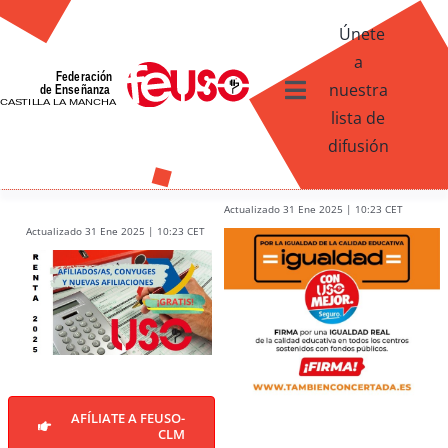
Skip
Únete
to
a
content
nuestra
Toggle
lista de
Navigation
difusión
Ventajas afiliados USO
¿Qué te ofrece FEUSO?
Actualizado 31 Ene 2025 | 10:23 CET
Actualizado 31 Ene 2025 | 10:23 CET
Contacto
AFÍLIATE A FEUSO-
CLM