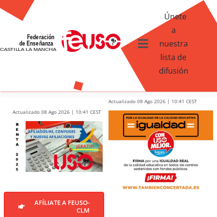
Skip
Únete
to
a
content
nuestra
Toggle
lista de
Navigation
difusión
Ventajas afiliados USO
¿Qué te ofrece FEUSO?
Actualizado 08 Ago 2026 | 10:41 CEST
Actualizado 08 Ago 2026 | 10:41 CEST
Contacto
AFÍLIATE A FEUSO-
CLM