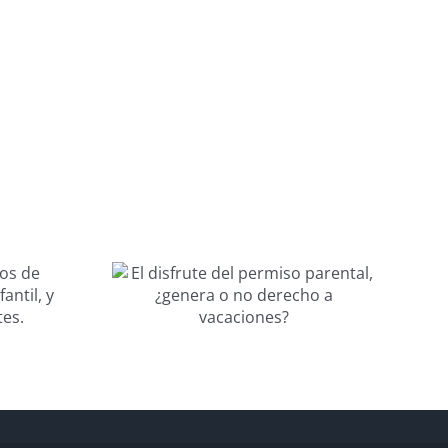
te del
Día Internacional
rental,
de la Mujer y la
 o no
Niña en la
o a
Ciencia-FEUSO-
nes?
CLM-2026.