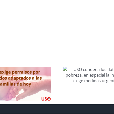
USO condena los
El disfru
datos de pobreza,
permiso pa
en especial la
¿genera
infantil, y exige
derech
medidas
vacacio
urgentes.