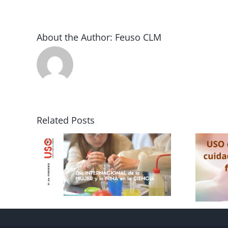
About the Author:
Feuso CLM
Related Posts
onal
USO exige
 la
permisos por
cuidados
SO-
adaptados a las
.
familias de hoy.