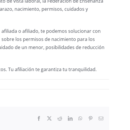
o de vista laboral, la Federación de Enseñanza
razo, nacimiento, permisos, cuidados y
afiliada o afiliado, te podemos solucionar con
 sobre los permisos de nacimiento para los
 cuidado de un menor, posibilidades de reducción
 Tu afiliación te garantiza tu tranquilidad.
Facebook
X
Reddit
LinkedIn
WhatsApp
Pinterest
Email