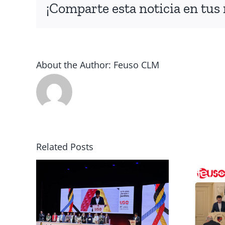
¡Comparte esta noticia en tus 
About the Author:
Feuso CLM
Related Posts
ez
FEUSO analiza en
omo
Florencia el
o
futuro laboral de