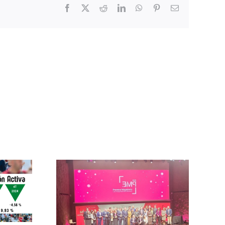
Facebook
X
Reddit
LinkedIn
WhatsApp
Pinterest
Email
la XVII
Joaquín Pérez
 los
reelegido como
ios
Secretario
rio –