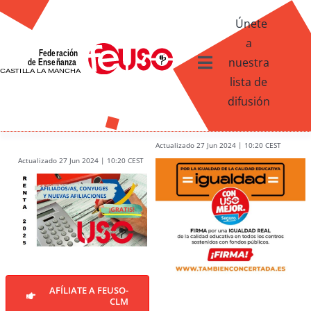
Skip
Únete
to
a
content
nuestra
Toggle
lista de
Navigation
difusión
Ventajas afiliados USO
¿Qué te ofrece FEUSO?
Actualizado 27 Jun 2024 | 10:20 CEST
Actualizado 27 Jun 2024 | 10:20 CEST
Contacto
AFÍLIATE A FEUSO-
CLM