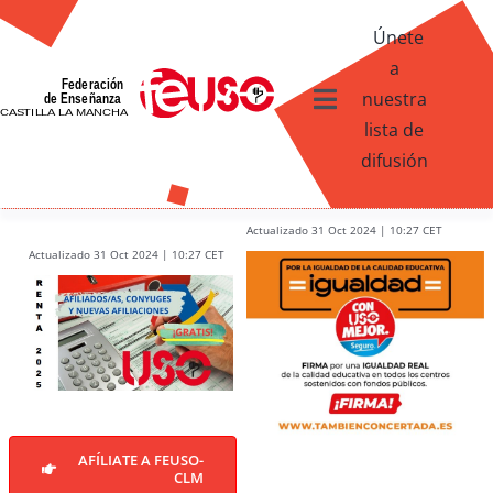
Skip
Únete
to
a
content
nuestra
Toggle
lista de
Navigation
difusión
Ventajas afiliados USO
¿Qué te ofrece FEUSO?
Actualizado 31 Oct 2024 | 10:27 CET
Actualizado 31 Oct 2024 | 10:27 CET
Contacto
AFÍLIATE A FEUSO-
CLM