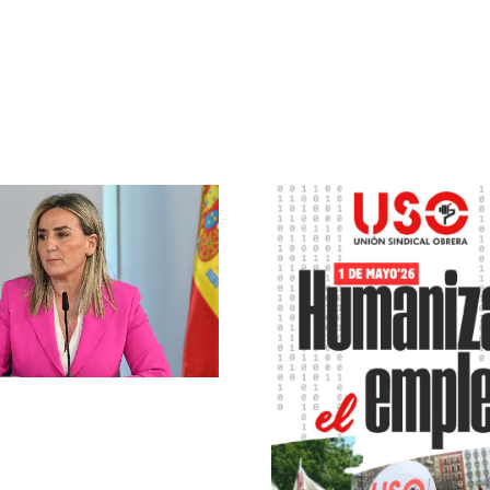
1 de Mayo de 2026
Admisión a
– USO defiende
formativ
“humanizar el
Grado Bá
empleo” con una
Medio y S
gran
en CLM –
manifestación en
2026/2