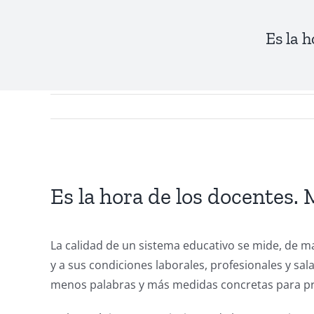
Es la 
View
Larger
Es la hora de los docentes.
Image
La calidad de un sistema educativo se mide, de m
y a sus condiciones laborales, profesionales y sa
menos palabras y más medidas concretas para pre