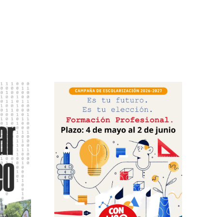
FEUSO destaca en
el mensaje del
Papa la libertad de
las familias y la
 ciclos
dignidad en el
os de
trabajo.
sico,
uperior
 curso
027.