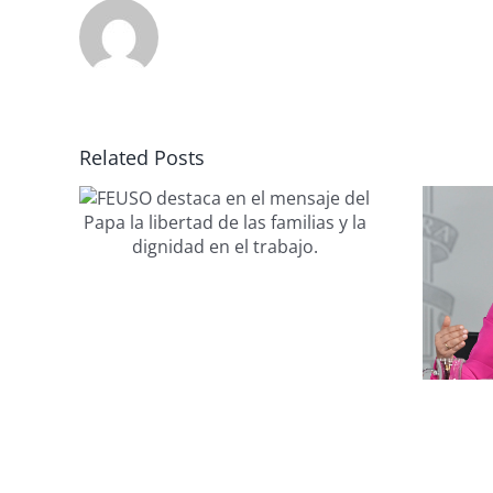
a en
Related Posts
el
FEUSO exige
ad de
«hechos y menos
 la
propaganda»
el
frente a discursos
políticos.