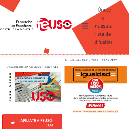
Skip
Únete
to
a
content
nuestra
Toggle
lista de
Navigation
difusión
Ventajas afiliados USO
¿Qué te ofrece FEUSO?
Actualizado 29 Abr 2026 | 13:34 CEST
Actualizado 29 Abr 2026 | 13:34 CEST
Contacto
AFÍLIATE A FEUSO-
CLM