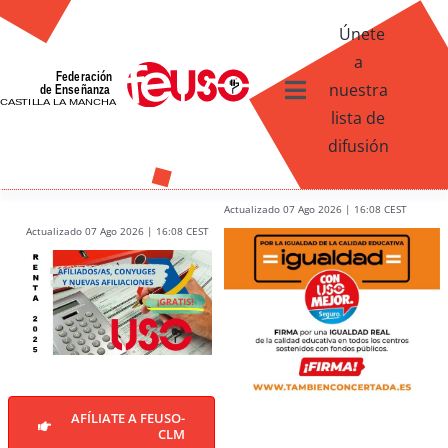
Skip
Únete
to
a
content
nuestra
Toggle
lista de
Navigation
difusión
Ventajas afiliados USO
¿Qué te ofrece FEUSO?
Actualizado 07 Ago 2026 | 16:08 CEST
Actualizado 07 Ago 2026 | 16:08 CEST
Contacto
AFÍLIATE A FEUSO-
CLM